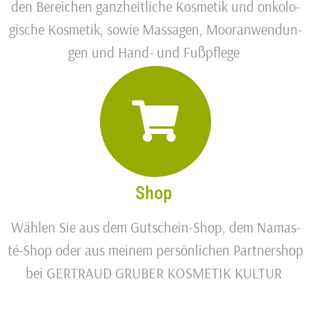
den Berei­chen ganz­heit­li­che Kos­me­tik und onko­lo­
gi­sche Kos­me­tik, sowie Mas­sa­gen, Moor­an­wen­dun­
gen und Hand- und Fußpflege
Shop
Wäh­len Sie aus dem Gut­schein-Shop, dem Namas­
té-Shop oder aus mei­nem per­sön­li­chen Part­ner­shop
bei GERTRAUD GRUBER KOSMETIK KULTUR