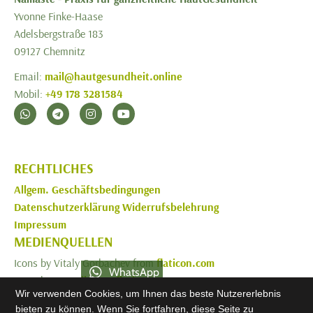
Yvonne Finke-Haase
Adelsbergstraße 183
09127 Chemnitz
Email:
mail@hautgesundheit.online
Mobil:
+49 178 3281584
RECHTLICHES
Allgem. Geschäftsbedingungen
Datenschutzerklärung
Widerrufsbelehrung
Impressum
MEDIENQUELLEN
Icons by Vitaly Gorbachev from
flaticon.com
WhatsApp
Icons by
Freepik
from
flaticon.com
Wir verwenden Cookies, um Ihnen das beste Nutzererlebnis
Mobil
Animations
from
lottiefiles.com
bieten zu können. Wenn Sie fortfahren, diese Seite zu