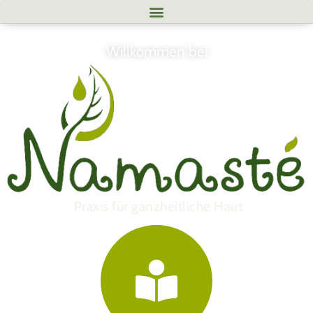
Will­kom­men bei
P
r
a
x
i
s
f
ü
r
g
a
n
z
h
e
i
t
l
i
c
h
e
H
a
u
t
G
e
s