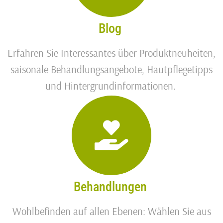
Blog
Erfah­ren Sie Inter­es­san­tes über Pro­dukt­neu­hei­ten,
sai­so­na­le Behand­lungs­an­ge­bo­te, Haut­pfle­ge­tipps
und Hintergrundinformationen.
Behandlungen
Wohl­be­fin­den auf allen Ebe­nen: Wäh­len Sie aus