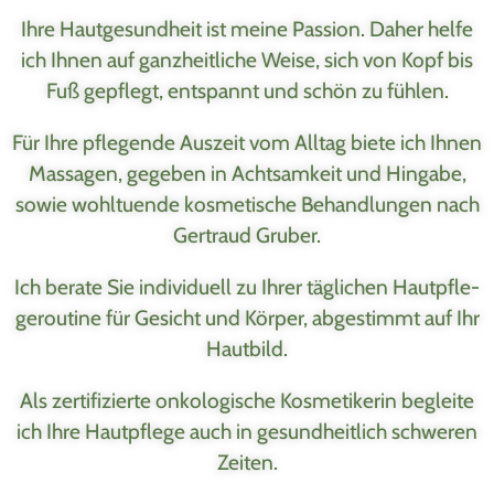
Ihre Haut­ge­sund­heit ist mei­ne Pas­si­on. Daher hel­fe
ich Ihnen auf ganz­heit­li­che Wei­se, sich von Kopf bis
Fuß gepflegt, ent­spannt und schön zu fühlen.
Für Ihre pfle­gen­de Aus­zeit vom All­tag bie­te ich Ihnen
Mas­sa­gen, gege­ben in Acht­sam­keit und Hin­ga­be,
sowie wohl­tu­en­de kos­me­ti­sche Behand­lun­gen nach
Ger­traud Gruber.
Ich bera­te Sie indi­vi­du­ell zu Ihrer täg­li­chen Haut­pfle­
ge­rou­ti­ne für Gesicht und Kör­per, abge­stimmt auf Ihr
Hautbild.
Als zer­ti­fi­zier­te onko­lo­gi­sche Kos­me­ti­ke­rin beglei­te
ich Ihre Haut­pfle­ge auch in gesund­heit­lich schwe­ren
Zeiten.