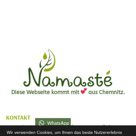
Diese Webseite kommt mit
aus Chemnitz.
KONTAKT
WhatsApp
Namasté -
Praxis für ganzheitliche HautGesundheit
Wir verwenden Cookies, um Ihnen das beste Nutzererlebnis
Mobil
Yvonne Finke-Haase