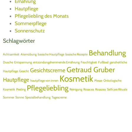
Ernährung
Hautpflege
Pflegeliebling des Monats
Sommerpflege
Sonnenschutz
Schlagwörter
Behandlung
Achtsamkeit
Atemübung
basische Hautpflege
basische Rezepte
Dusche
Entspannung
entzündungshemmende Ernährung
Feuchtigkeit
Fußbad
ganzheitliche
Getraud Gruber
Gesichtscreme
Hautpflege
Gesicht
Kosmetik
Hautpflege
hautpflege von innen
Messe
Onkologische
Pflegeliebling
Kosmetik
Peeling
Reinigung
Rosacea
Rosazea
Selfcare Rituale
Sommer
Sonne
Spezialbehandlung
Tagescreme