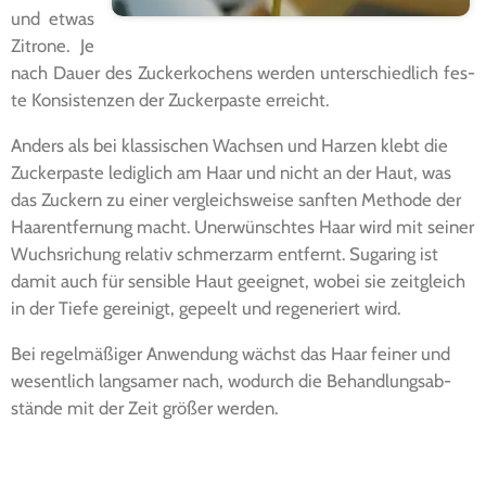
und etwas
Zitro­ne. Je
nach Dau­er des Zucker­ko­chens wer­den unter­schied­lich fes­
te Kon­sis­ten­zen der Zucker­pas­te erreicht.
Anders als bei klas­si­schen Wach­sen und Har­zen klebt die
Zucker­pas­te ledig­lich am Haar und nicht an der Haut, was
das Zuckern zu einer ver­gleichs­wei­se sanf­ten Metho­de der
Haar­ent­fer­nung macht. Uner­wünsch­tes Haar wird mit sei­ner
Wuchs­ri­chung rela­tiv schmerz­arm ent­fernt. Suga­ring ist
damit auch für sen­si­ble Haut geeig­net, wobei sie zeit­gleich
in der Tie­fe gerei­nigt, gepeelt und rege­ne­riert wird.
Bei regel­mä­ßi­ger Anwen­dung wächst das Haar fei­ner und
wesent­lich lang­sa­mer nach, wodurch die Behand­lungs­ab­
stän­de mit der Zeit grö­ßer werden.