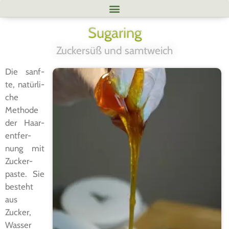
Sugaring
Zuckersüß und samtweich
Die sanf­
te, natür­li­
che
Metho­de
der Haar­
ent­fer­
nung mit
Zucker­
pas­te. Sie
besteht
aus
Zucker,
Was­ser