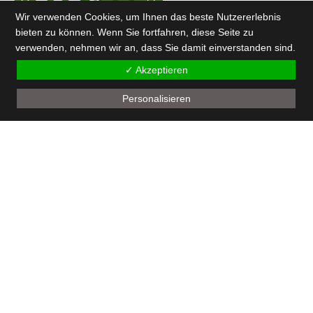
Wir verwenden Cookies, um Ihnen das beste Nutzererlebnis
Mobil
bieten zu können. Wenn Sie fortfahren, diese Seite zu
E-Mail
verwenden, nehmen wir an, dass Sie damit einverstanden sind.
RECHTLICHES
Terminanfrage
✓ Akzeptieren
Allgem. Geschäftsbedingungen
Datenschutzerklärung
Widerrufsbelehrung
Personalisieren
Impressum
MEDIENQUELLEN
Icons by Vitaly Gorbachev from
flaticon.com
Icons by
Freepik
from
flaticon.com
Animations
from
lottiefiles.com