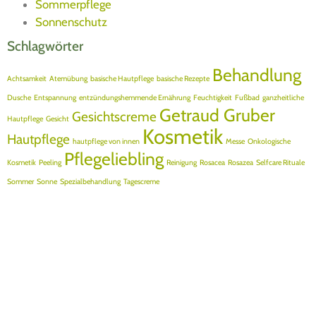
Sommerpflege
Sonnenschutz
Schlagwörter
Behandlung
Achtsamkeit
Atemübung
basische Hautpflege
basische Rezepte
Dusche
Entspannung
entzündungshemmende Ernährung
Feuchtigkeit
Fußbad
ganzheitliche
Getraud Gruber
Gesichtscreme
Hautpflege
Gesicht
Kosmetik
Hautpflege
hautpflege von innen
Messe
Onkologische
Pflegeliebling
Kosmetik
Peeling
Reinigung
Rosacea
Rosazea
Selfcare Rituale
Sommer
Sonne
Spezialbehandlung
Tagescreme