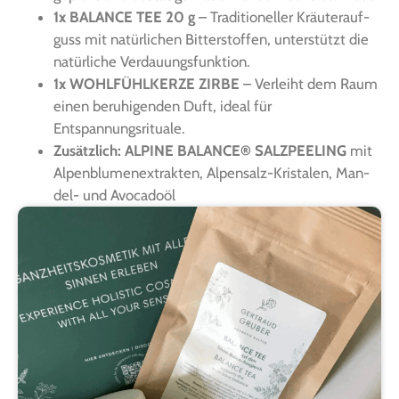
1x BALANCE TEE 20 g
– Tra­di­tio­nel­ler Kräu­ter­auf­
guss mit natür­li­chen Bit­ter­stof­fen, unter­stützt die
natür­li­che Verdauungsfunktion.
1x WOHLFÜHLKERZE ZIRBE
– Ver­leiht dem Raum
einen beru­hi­gen­den Duft, ide­al für
Entspannungsrituale.
Zusätz­lich: ALPINE BALANCE® SALZPEELING
mit
Alpen­blu­men­ex­trak­ten, Alpen­salz-Kris­talen, Man­
del- und Avocadoöl