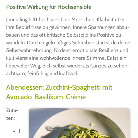
Positive Wirkung für Hochsensible
Jour­na­ling hilft hoch­sen­si­blen Men­schen, Klar­heit über
ihre Bedürf­nis­se zu gewin­nen, inne­re Span­nun­gen abzu­
bau­en und das oft kri­ti­sche Selbst­bild ins Posi­ti­ve zu
wan­deln. Durch regel­mä­ßi­ges Schrei­ben stärkst du dei­ne
Selbst­wahr­neh­mung, för­derst emo­tio­na­le Resi­li­enz und
kul­ti­vierst eine wohl­wol­len­de inne­re Stim­me. Es ist ein
lie­be­vol­ler Weg, dich selbst wie­der als Gan­zes zu sehen –
acht­sam, fein­füh­lig und kraftvoll.
Abendessen: Zucchini-Spaghetti mit
Avocado-Basilikum-Crème
Zuta­
ten:
1