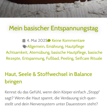
Mein basischer Entspannungstag
4. Mai 2025
Keine Kommentare
Allgemein
,
Ernährung
,
Hautpflege
Achtsamkeit
,
Atemübung
,
basische Hautpflege
,
basische
Rezepte
,
Entspannung
,
Fußbad
,
Peeling
,
Selfcare Rituale
Haut, Seele & Stoffwechsel in Balance
bringen
Kennst du das Gefühl, wenn dein Kör­per ein­fach „Stopp“
sagt? Wenn die Haut spannt, die Ver­dau­ung sich quer­
stellt und dein Ner­ven­sys­tem unter Dau­er­strom steht?