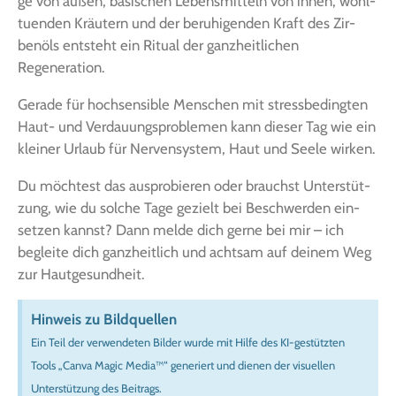
ge von außen, basi­schen Lebens­mit­teln von innen, wohl­
tu­en­den Kräu­tern und der beru­hi­gen­den Kraft des Zir­
ben­öls ent­steht ein Ritu­al der ganz­heit­li­chen
Regeneration.
Gera­de für hoch­sen­si­ble Men­schen mit stress­be­ding­ten
Haut- und Ver­dau­ungs­pro­ble­men kann die­ser Tag wie ein
klei­ner Urlaub für Ner­ven­sys­tem, Haut und See­le wirken.
Du möch­test das aus­pro­bie­ren oder brauchst Unter­stüt­
zung, wie du sol­che Tage gezielt bei Beschwer­den ein­
set­zen kannst? Dann mel­de dich ger­ne bei mir – ich
beglei­te dich ganz­heit­lich und acht­sam auf dei­nem Weg
zur Hautgesundheit.
Hin­weis zu Bildquellen
Ein Teil der ver­wen­de­ten Bil­der wur­de mit Hil­fe des KI-gestütz­ten
Tools „Can­va Magic Media™“ gene­riert und die­nen der visu­el­len
Unter­stüt­zung des Beitrags.