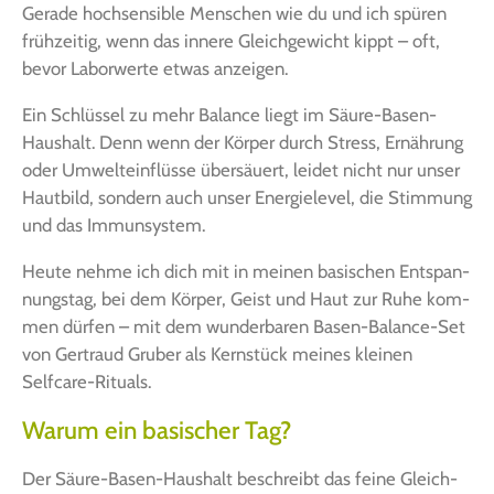
Gera­de hoch­sen­si­ble Men­schen wie du und ich spü­ren
früh­zei­tig, wenn das inne­re Gleich­ge­wicht kippt – oft,
bevor Labor­wer­te etwas anzeigen.
Ein Schlüs­sel zu mehr Balan­ce liegt im Säu­re-Basen-
Haus­halt. Denn wenn der Kör­per durch Stress, Ernäh­rung
oder Umwelt­ein­flüs­se über­säu­ert, lei­det nicht nur unser
Haut­bild, son­dern auch unser Ener­gie­le­vel, die Stim­mung
und das Immunsystem.
Heu­te neh­me ich dich mit in mei­nen basi­schen Ent­span­
nungs­tag, bei dem Kör­per, Geist und Haut zur Ruhe kom­
men dür­fen – mit dem wun­der­ba­ren Basen-Balan­ce-Set
von Ger­traud Gru­ber als Kern­stück mei­nes klei­nen
Selfcare-Rituals.
Warum ein basischer Tag?
Der Säu­re-Basen-Haus­halt beschreibt das fei­ne Gleich­