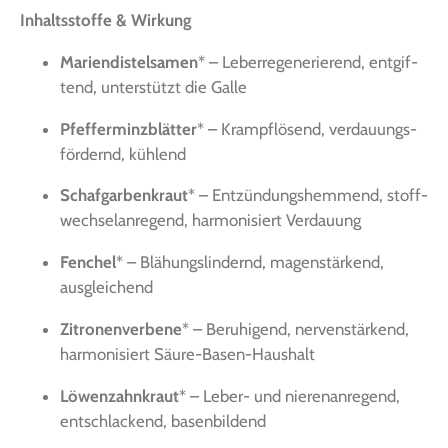
Inhalts­stof­fe & Wirkung
Mari­en­dis­tel­sa­men
* – Leber­re­ge­ne­rie­rend, ent­gif­
tend, unter­stützt die Galle
Pfef­fer­minz­blät­ter
* – Krampf­lö­send, ver­dau­ungs­
för­dernd, kühlend
Schaf­gar­ben­kraut
* – Ent­zün­dungs­hem­mend, stoff­
wech­sel­an­re­gend, har­mo­ni­siert Verdauung
Fen­chel
* – Blä­hungs­lin­dernd, magen­stär­kend,
ausgleichend
Zitro­nen­ver­be­ne
* – Beru­hi­gend, ner­ven­stär­kend,
har­mo­ni­siert Säure-Basen-Haushalt
Löwen­zahn­kraut
* – Leber- und nie­ren­an­re­gend,
ent­schla­ckend, basenbildend