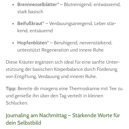
Brenn­nes­sel­blät­ter
* – Blut­rei­ni­gend, ent­wäs­sernd,
stark basisch
Bei­fuß­kraut
* – Ver­dau­ungs­an­re­gend, Leber stär­
kend, entsäuernd
Hop­fen­blü­ten
* – Beru­hi­gend, ner­ven­stär­kend,
unter­stützt Rege­ne­ra­ti­on und inne­re Ruhe
Die­se Kräu­ter ergän­zen sich ide­al für eine sanf­te Unter­
stüt­zung der basi­schen Kör­per­ba­lan­ce durch För­de­rung
von Ent­gif­tung, Ver­dau­ung und inne­rer Ruhe.
Tipp:
Berei­te dir mor­gens eine Ther­mos­kan­ne mit Tee zu
und genie­ße ihn über den Tag ver­teilt in klei­nen
Schlucken.
Journaling am Nachmittag – Stärkende Worte für
dein Selbstbild