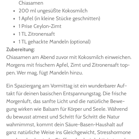
Chiasamen
200 ml unge­süß­te Kokosmilch
1 Apfel (in klei­ne Stü­cke geschnitten)
1 Pri­se Ceylon-Zimt
1 TL Zitronensaft
1 TL gehack­te Man­deln (optio­nal)
Zube­rei­tung:
Chi­a­sa­men am Abend zuvor mit Kokos­milch ein­wei­chen.
Mor­gens mit fri­schem Apfel, Zimt und Zitro­nen­saft top­
pen. Wer mag, fügt Man­deln hinzu.
Ein Spa­zier­gang am Vor­mit­tag ist ein wun­der­ba­rer Auf­
takt für dei­nen basi­schen Ent­span­nungs­tag. Die fri­sche
Mor­gen­luft, das sanf­te Licht und die natür­li­che Bewe­
gung wir­ken wie Bal­sam für Kör­per und See­le. Wäh­rend
du bewusst atmest und Schritt für Schritt die Natur
wahr­nimmst, kommt dein Säu­re-Basen-Haus­halt auf
ganz natür­li­che Wei­se ins Gleich­ge­wicht, Stress­hor­mo­ne