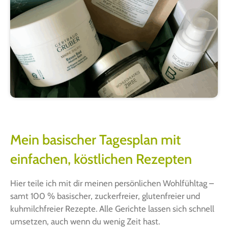
Mein basischer Tagesplan mit
einfachen, köstlichen Rezepten
Hier tei­le ich mit dir mei­nen per­sön­li­chen Wohl­fühl­tag –
samt 100 % basi­scher, zucker­frei­er, glu­ten­frei­er und
kuh­milch­frei­er Rezep­te. Alle Gerich­te las­sen sich schnell
umset­zen, auch wenn du wenig Zeit hast.