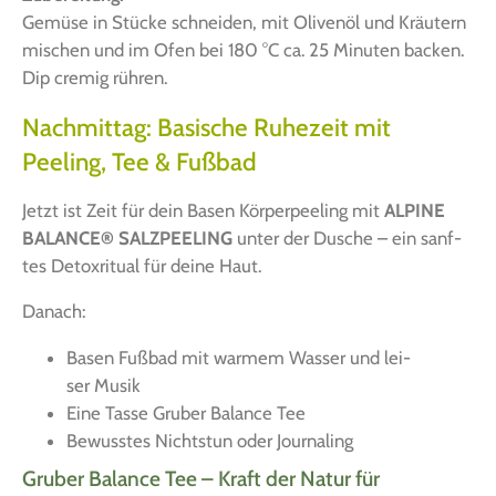
Gemü­se in Stü­cke schnei­den, mit Oli­ven­öl und Kräu­tern
mischen und im Ofen bei 180 °C ca. 25 Minu­ten backen.
Dip cre­mig rühren.
Nachmittag: Basische Ruhezeit mit
Peeling, Tee & Fußbad
Jetzt ist Zeit für dein Basen Kör­per­pee­ling mit
ALPINE
BALANCE® SALZPEELING
unter der Dusche – ein sanf­
tes Detox­ri­tu­al für dei­ne Haut.
Danach:
Basen Fuß­bad mit war­mem Was­ser und lei­
ser Musik
Eine Tas­se Gru­ber Balan­ce Tee
Bewuss­tes Nichts­tun oder Journaling
Gruber Balance Tee – Kraft der Natur für