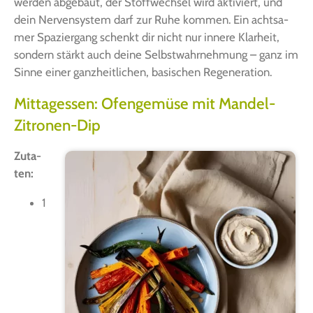
wer­den abge­baut, der Stoff­wech­sel wird akti­viert, und
dein Ner­ven­sys­tem darf zur Ruhe kom­men. Ein acht­sa­
mer Spa­zier­gang schenkt dir nicht nur inne­re Klar­heit,
son­dern stärkt auch dei­ne Selbst­wahr­neh­mung – ganz im
Sin­ne einer ganz­heit­li­chen, basi­schen Regeneration.
Mittagessen: Ofengemüse mit Mandel-
Zitronen-Dip
Zuta­
ten:
1