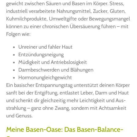
ge­wicht zwi­schen Säu­ren und Basen im Kör­per. Stress,
indus­tri­ell ver­ar­bei­te­te Nah­rungs­mit­tel, Zucker, Glu­ten,
Kuh­milch­pro­duk­te, Umwelt­gif­te oder Bewe­gungs­man­gel
kön­nen zu einer chro­ni­schen Über­säue­rung füh­ren – mit
Fol­gen wie:
Unrei­ner und fah­ler Haut
Ent­zün­dungs­nei­gung
Müdig­keit und Antriebslosigkeit
Darm­be­schwer­den und Blähungen
Hor­mon­un­gleich­ge­wicht
Ein basi­scher Ent­span­nungs­tag unter­stützt dei­nen Kör­per
sanft bei der Ent­gif­tung, ent­las­tet Leber, Darm und Haut
und schenkt dir gleich­zei­tig mehr Leich­tig­keit und Aus­
strah­lung – ganz ohne Zwang, son­dern mit Acht­sam­keit
und Genuss.
Meine Basen-Oase: Das Basen-Balance-