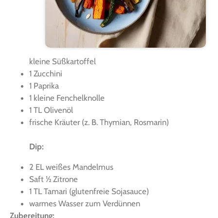
klei­ne Süßkartoffel
1 Zuc­chi­ni
1 Papri­ka
1 klei­ne Fenchelknolle
1 TL Olivenöl
fri­sche Kräu­ter (z. B. Thy­mi­an, Ros­ma­rin)
Dip:
2 EL wei­ßes Mandelmus
Saft ½ Zitrone
1 TL Tama­ri (glu­ten­freie Sojasauce)
war­mes Was­ser zum Verdünnen
Zube­rei­tung: