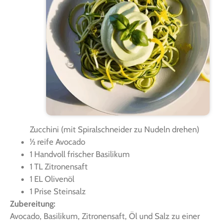
Zuc­chi­ni (mit Spi­ral­schnei­der zu Nudeln drehen)
½ rei­fe Avocado
1 Hand­voll fri­scher Basilikum
1 TL Zitronensaft
1 EL Olivenöl
1 Pri­se Steinsalz
Zube­rei­tung:
Avo­ca­do, Basi­li­kum, Zitro­nen­saft, Öl und Salz zu einer