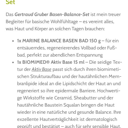
Set
Das
Ger­traud Gru­ber Basen-Balan­ce-Set
ist mein treu­er
Beglei­ter für basi­sche Wohl­fühl­ta­ge – es ver­eint alles,
was Haut und Kör­per an sol­chen Tagen brauchen:
1x MARINE BALANCE BASEN BAD 150 g
– für ein
ent­säu­ern­des, rege­ne­rie­ren­des Voll­bad oder Fuß­
bad, per­fekt zur abend­li­chen Entspannung
1x BIOMIMED® Aktiv Base 15 ml
– Die sei­di­ge Tex­
tur der
Aktiv Base
passt sich durch ihren bio­mime­ti­
schen Struk­tur­auf­bau und der haut­ähn­li­chen Mem­
bran­li­pi­de ide­al an die Lipidschicht der Haut an und
rege­ne­riert so ihre epi­der­ma­le Bar­rie­re. Hoch­wer­ti­
ge Wirk­stof­fe wie Cera­mid, Shea­but­ter und der
haut­ähn­li­che Bau­stein Squ­al­an brin­gen die Haut
wie­der in eine natür­li­che und gesun­de Balan­ce. Ihre
exzel­len­te Haut­ver­träg­lich­keit ist der­ma­to­lo­gisch
geprüft und bestä­tigt – auch für sehr sen­si­ble Haut.