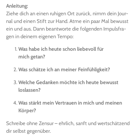
Anlei­tung:
Zie­he dich an einen ruhi­gen Ort zurück, nimm dein Jour­
nal und einen Stift zur Hand. Atme ein paar Mal bewusst
ein und aus. Dann beant­wor­te die fol­gen­den Impuls­fra­
gen in dei­nem eige­nen Tempo:
Was habe ich heu­te schon lie­be­voll für
mich getan?
Was schät­ze ich an mei­ner Feinfühligkeit?
Wel­che Gedan­ken möch­te ich heu­te bewusst
loslassen?
Was stärkt mein Ver­trau­en in mich und mei­nen
Körper?
Schrei­be ohne Zen­sur – ehr­lich, sanft und wert­schät­zend
dir selbst gegenüber.