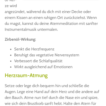
ze wird
ange­zün­det, wäh­rend du dich mit einer Decke oder
einem Kis­sen an einen ruhi­gen Ort zurück­ziehst. Wenn
du magst, kannst du dei­ne Atem­medi­ta­ti­on mit sanf­ter
Instru­men­tal­mu­sik untermalen.
Zir­ben­öl-Wir­kung:
Senkt die Herzfrequenz
Beru­higt das vege­ta­ti­ve Nervensystem
Ver­bes­sert die Schlafqualität
Wirkt aus­glei­chend auf Emotionen
Herzraum-Atmung
Set­ze oder lege dich bequem hin und schlie­ße die
Augen. Lege eine Hand auf dein Herz und die ande­re auf
den Bauch. Atme nun tief durch die Nase ein und spü­re,
wie sich dein Brust­korb sanft hebt. Hal­te den Atem für