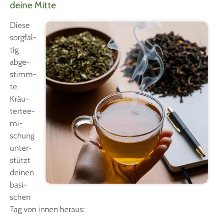
deine Mitte
Die­se
sorg­fäl­
tig
abge­
stimm­
te
Kräu­
ter­tee­
mi­
schung
unter­
stützt
dei­nen
basi­
schen
Tag von innen heraus: